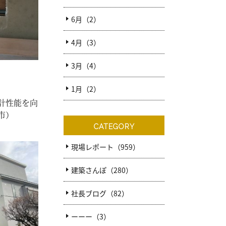
6月（2）
4月（3）
3月（4）
1月（2）
計性能を向
市）
CATEGORY
現場レポート（959）
建築さんぽ（280）
社長ブログ（82）
ーーー（3）