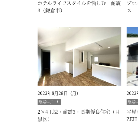
ホテルライフスタイルを愉しむ 耐震
プロ
3（鎌倉市）
ス 
（横
2023年8月28日（月）
202
現場レポート
現場
2×4工法・耐震3・長期優良住宅（目
平屋
黒区）
ZE