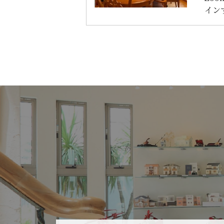
イン
性能
会】