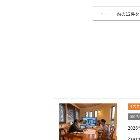
前の12件
オスス
個別相
202
Zo