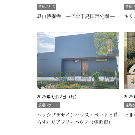
建築さんぽ
建築
恐山菩提寺 ―下北半島国定公園 ―
キリ
2025年9月22日（月）
202
現場レポート
建築
パッシブデザインハウス・ペットと暮
下北
らすバリアフリーハウス（横浜市）