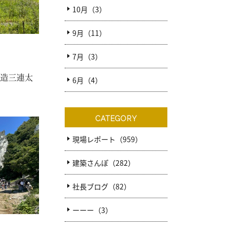
10月（3）
9月（11）
7月（3）
木造三連太
6月（4）
CATEGORY
現場レポート（959）
建築さんぽ（282）
社長ブログ（82）
ーーー（3）