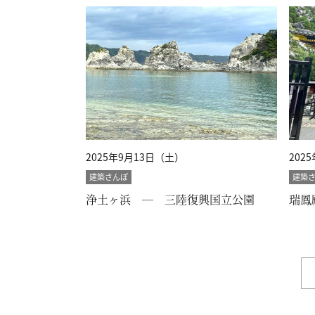
2025年9月13日（土）
202
建築さんぽ
建築
浄土ヶ浜 ― 三陸復興国立公園
瑞鳳