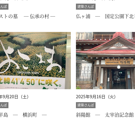
さんぽ
建築さんぽ
ストの墓 ― 伝承の村 ―
仏ヶ浦 ― 国定公園下北
5年9月20日（土）
2025年9月16日（火）
さんぽ
建築さんぽ
半島 ― 横浜町 ―
斜陽館 ― 太宰治記念館