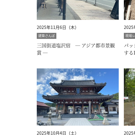
2025年11月6日（木）
202
建築さんぽ
現場
三国街道塩沢宿 ― アジア都市景観
パッ
賞 ―
する
2025年10月4日（土）
202