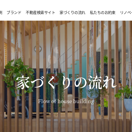
例
ブランド
不動産検索サイト
家づくりの流れ
私たちのお約束
リノベ
家づくりの流れ
Flow of house building