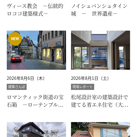
ヴィース教会 －伝統的
ノイシュバンシュタイン
ロココ建築様式－
城 － 世界遺産－
2026年8月6日（木）
2026年8月1日（土）
建築さんぽ
現場レポート
ロマンティック街道の宝
松尾設計室の建築設計で
石箱 －ローテンブル...
建てる省エネ住宅（大...