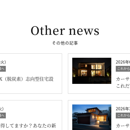
Other news
その他の記事
（火）
2026
様へ
これから
X（脱炭素）志向型住宅設
カーサ
これだ
火）
2026
様へ
これから
納得してますか？あなたの新
カーサ