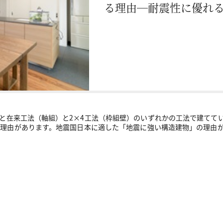
る理由―耐震性に優れ
と在来工法（軸組）と2×4工法（枠組壁）のいずれかの工法で建てて
る理由があります。地震国日本に適した「地震に強い構造建物」の理由