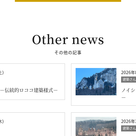
Other news
その他の記事
土）
2026
建築さん
 －伝統的ロココ建築様式－
ノイシ
－
木）
2026
建築さん