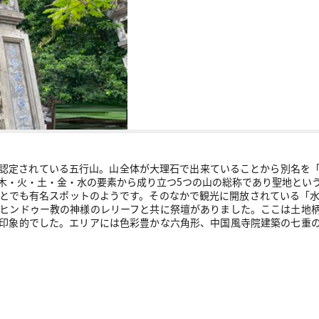
認定されている五行山。山全体が大理石で出来ていることから別名を
木・火・土・金・水の要素から成り立つ5つの山の総称であり聖地とい
とでも有名スポットのようです。そのなかで観光に開放されている「
ヒンドゥー教の神様のレリーフと共に祭壇がありました。ここは土地
印象的でした。エリアには色彩豊かな六角形、中国風寺院建築の七重