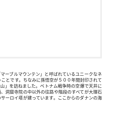
「マーブルマウンテン」と呼ばれているユニークなネ
うことです。ちなみに孫悟空が５００年間封印されて
水山」を訪ねました。ベトナム戦争時の空爆で天井に
柄、洞窟寺院の中以外の往路や階段のすべてが大理石
のサーロイ塔が建っています。ここからのダナンの海