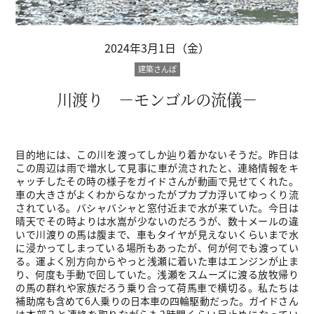
2024年3月1日（金）
建築さんぽ
川渡り －モンゴルの流儀－
目的地には、この川を渡ってしか辿り着かないそうだ。昨日は
この周辺は雨で増水して見事に車が流されたと、連絡情報をキ
ャッチしたその時の様子をガイドさんが動画で見せてくれた。
車の大きさがよくわからなかったがプカプカ浮いてゆっくり流
されている。バシャバシャと窓付近まで水が来ていた。今日は
晴天でその時よりは水嵩が少ないのだろうが、数十メールの違
いで川渡りの馬は腹まで、車もタイヤが見えないくらいまで水
に浸かってしまっている場所もあったが、何が何でも渡ってい
る。運よく別方向からやっと浅瀬に着いた車はエンジンが止ま
り、何度も手動で回していた。浅瀬をスムーズに渡る放牧帰り
の馬の群れや家族だろう乗り合って荷馬車で横切る。私たちは
補助席も含めて6人乗りの日本車の四輪駆動だった。ガイドさん